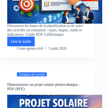
Découvrez les bases de la planification et du suivi
des activités en entreprise : types, étapes, outils et
indicateurs. Guide PDF à télécharger.
Lire la suite
Introduction
à
Cours-genie-civil
3 août 2026
la
planification
et
au
suivi
Gestion de projet
des
activités
en
Dimensionner un projet solaire photovoltaïque –
PDF (PFE)
entreprise
–
PDF