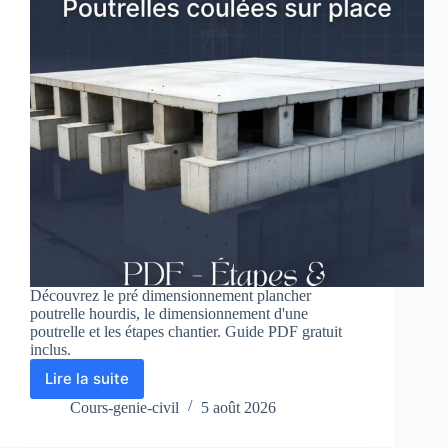
Découvrez le pré dimensionnement plancher
poutrelle hourdis, le dimensionnement d'une
poutrelle et les étapes chantier. Guide PDF gratuit
inclus.
Lire la suite
Plancher
a
Cours-genie-civil
5 août 2026
corps
creux