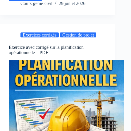
un
Cours-genie-civil
29 juillet 2026
projet
solaire
photovoltaïque
–
PDF
Exercices corrigés
Gestion de projet
(PFE)
Exercice avec corrigé sur la planification
opérationnelle – PDF