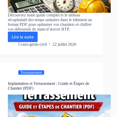
Découvrez notre guide complet et le tableau
récapitulatif des temps unitaires dans le bâtiment au
format PDF pour optimiser vos chantiers et chiffrer
vos déboursés de main-d’œuvre BTP.
Lire la suite
Tableau
temps
Cours-genie-civil
22 juillet 2026
unitaire
bâtiment
PDF
:
Guide
Terrassement
déboursé
main-
d’œuvre
Implantation et Terrassement : Guide et Étapes de
Chantier (PDF)
BTP