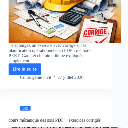
Téléchargez un exercice avec corrigé sur la
planification opérationnelle en PDF : méthode
PERT, Gantt et chemin critique expliqués
simplement.
Lire la suite
Exercice
avec
Cours-genie-civil
27 juillet 2026
corrigé
sur
la
planification
opérationnelle
Sol
–
PDF
cours mécanique des sols PDF + exercices corrigés