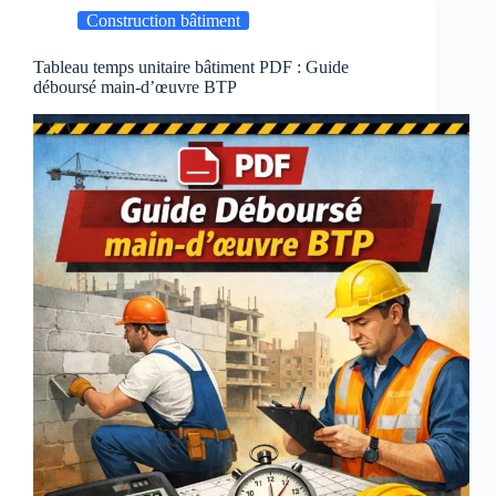
Corrigés
Construction bâtiment
et
Formulaire
de
Tableau temps unitaire bâtiment PDF : Guide
déboursé main-d’œuvre BTP
Calcul