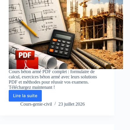
Cours béton armé PDF complet : formulaire de
calcul, exercices béton armé avec leurs solutions
PDF et méthodes pour réussir vos examens.
Téléchargez maintenant !
Lire la suite
Cours
Béton
Cours-genie-civil
23 juillet 2026
Armé
PDF
:
Exercices