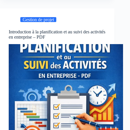
poutrelles
coulés
sur
Gestion de projet
place
–
PDF
Introduction à la planification et au suivi des activités
en entreprise – PDF
étapes
et
dimensionnement