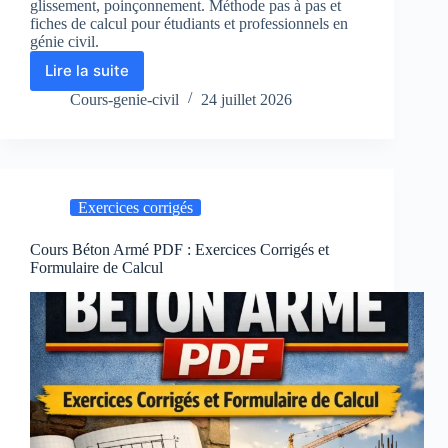
glissement, poinçonnement. Méthode pas à pas et
fiches de calcul pour étudiants et professionnels en
génie civil.
Lire la suite
cours
mécanique
Cours-genie-civil
24 juillet 2026
des
sols
PDF
+
exercices
Exercices corrigés
corrigés
Cours Béton Armé PDF : Exercices Corrigés et
Formulaire de Calcul