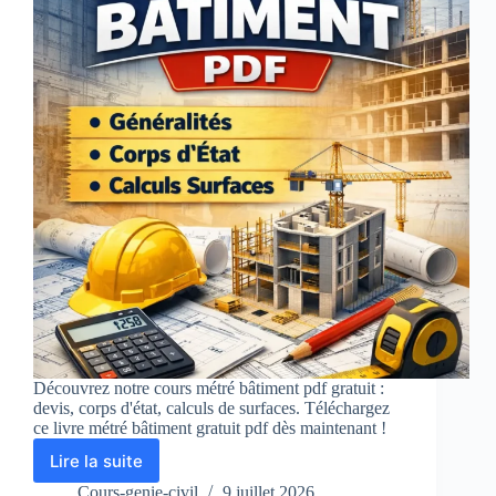
Découvrez notre cours métré bâtiment pdf gratuit :
devis, corps d'état, calculs de surfaces. Téléchargez
ce livre métré bâtiment gratuit pdf dès maintenant !
Lire la suite
Cours
Métré
Cours-genie-civil
9 juillet 2026