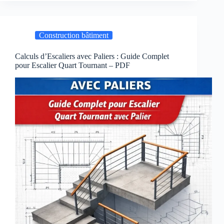
Guide
et
Étapes
Construction bâtiment
de
Chantier
(PDF)
Calculs d’Escaliers avec Paliers : Guide Complet
pour Escalier Quart Tournant – PDF