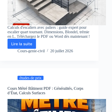
Calculs d'escaliers avec paliers : guide expert pour
escalier quart tournant. Dimensions, Blondel, trémie
en L. Téléchargez le PDF ou Word dès maintenant !
Lire la suite
Calculs
d’Escaliers
Cours-genie-civil
20 juillet 2026
avec
Paliers
:
Guide
Complet
études de prix
pour
Escalier
Quart
Cours Métré Bâtiment PDF : Généralités, Corps
d’État, Calculs Surfaces
Tournant
–
PDF