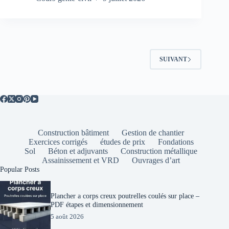
Bâtiment
PDF
:
Généralités,
Corps
d’État,
SUIVANT
Calculs
Surfaces
Construction bâtiment
Gestion de chantier
Exercices corrigés
études de prix
Fondations
Sol
Béton et adjuvants
Construction métallique
Assainissement et VRD
Ouvrages d’art
Popular Posts
Plancher a corps creux poutrelles coulés sur place –
PDF étapes et dimensionnement
5 août 2026