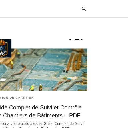
Typ
your
sea
que
and
hit
ente
TION DE CHANTIER
ide Complet de Suivi et Contrôle
s Chantiers de Bâtiments – PDF
misez vos projets avec le Guide Complet de Suivi