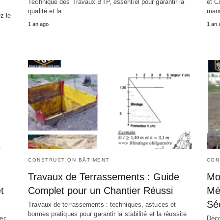
Technique des Travaux BTP, essentiel pour garantir la
et C
qualité et la…
manu
z le
1 an ago
1 an 
CONSTRUCTION BÂTIMENT
CON
Travaux de Terrassements : Guide
Mo
t
Complet pour un Chantier Réussi
Mé
Séc
Travaux de terrassements : techniques, astuces et
bonnes pratiques pour garantir la stabilité et la réussite
vec
Déco