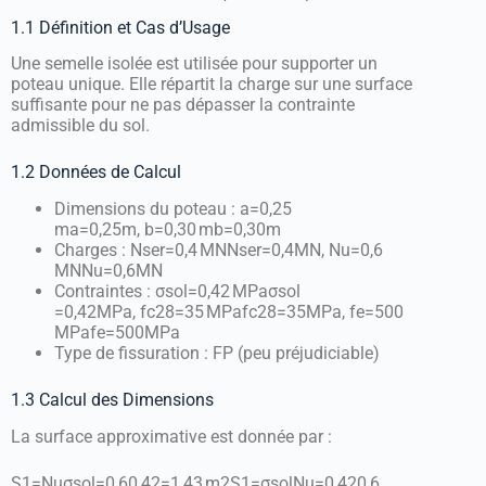
1.1 Définition et Cas d’Usage
Une semelle isolée est utilisée pour supporter un
poteau unique. Elle répartit la charge sur une surface
suffisante pour ne pas dépasser la contrainte
admissible du sol.
1.2 Données de Calcul
Dimensions du poteau :
a=0,25
m
a
=
0
,
25
m
,
b=0,30 m
b
=
0
,
30
m
Charges :
Nser=0,4 MN
N
ser
=
0
,
4
MN
,
Nu=0,6
MN
N
u
=
0
,
6
MN
Contraintes :
σsol=0,42 MPa
σ
so
l
=
0
,
42
MP
a
,
fc28=35 MPa
f
c
28
=
35
MP
a
,
fe=500
MPa
f
e
=
500
MP
a
Type de fissuration : FP (peu préjudiciable)
1.3 Calcul des Dimensions
La surface approximative est donnée par :
S1=Nuσsol=0,60,42=1,43 m2
S
1
=
σ
so
l
N
u
=
0
,
420
,
6