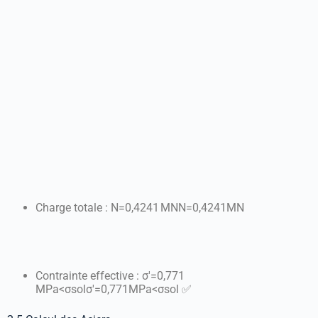
Charge totale :
N=0,4241 MN
N
=
0
,
4241
MN
Contrainte effective :
σ′=0,771
MPa<σsol
σ
′
=
0
,
771
MP
a
<
σ
so
l
✅