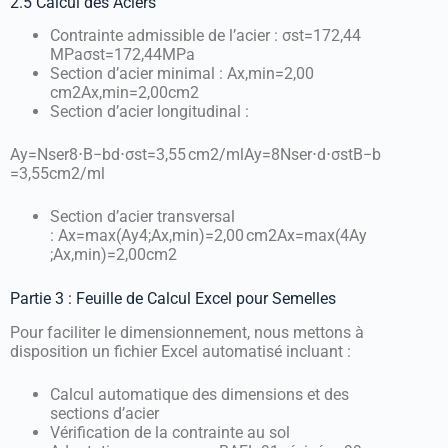
2.5 Calcul des Aciers
Contrainte admissible de l’acier :
σst=172,44
MPa
σ
s
t
=
172
,
44
MP
a
Section d’acier minimal :
Ax,min=2,00
cm2
A
x
,
min
=
2
,
00
c
m
2
Section d’acier longitudinal :
Ay=Nser8⋅B−bd⋅σst=3,55 cm2/ml
A
y
=
8
N
ser
⋅
d
⋅
σ
s
t
B
−
b
=
3
,
55
c
m
2
/
m
l
Section d’acier transversal
:
Ax=max⁡(Ay4;Ax,min)=2,00 cm2
A
x
=
max
(
4
A
y
;
A
x
,
min
)
=
2
,
00
c
m
2
Partie 3 : Feuille de Calcul Excel pour Semelles
Pour faciliter le dimensionnement, nous mettons à
disposition un fichier Excel automatisé incluant :
Calcul automatique des dimensions et des
sections d’acier
Vérification de la contrainte au sol