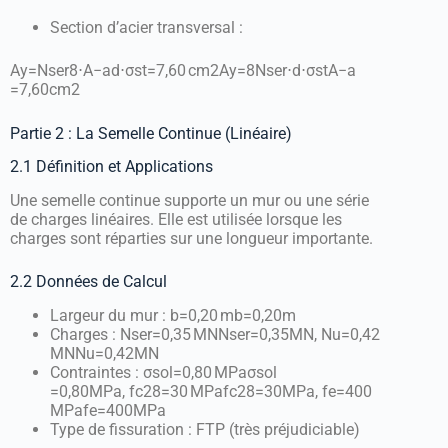
Section d’acier transversal :
Ay=Nser8⋅A−ad⋅σst=7,60 cm2
A
y
=
8
N
ser
⋅
d
⋅
σ
s
t
A
−
a
=
7
,
60
c
m
2
Partie 2 : La Semelle Continue (Linéaire)
2.1 Définition et Applications
Une semelle continue supporte un mur ou une série
de charges linéaires. Elle est utilisée lorsque les
charges sont réparties sur une longueur importante.
2.2 Données de Calcul
Largeur du mur :
b=0,20 m
b
=
0
,
20
m
Charges :
Nser=0,35 MN
N
ser
=
0
,
35
MN
,
Nu=0,42
MN
N
u
=
0
,
42
MN
Contraintes :
σsol=0,80 MPa
σ
so
l
=
0
,
80
MP
a
,
fc28=30 MPa
f
c
28
=
30
MP
a
,
fe=400
MPa
f
e
=
400
MP
a
Type de fissuration : FTP (très préjudiciable)