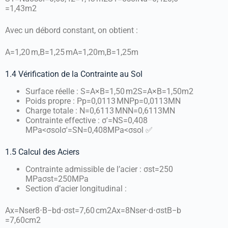
=
1
,
43
m
2
Avec un débord constant, on obtient :
A=1,20 m,B=1,25 m
A
=
1
,
20
m
,
B
=
1
,
25
m
1.4 Vérification de la Contrainte au Sol
Surface réelle :
S=A×B=1,50 m2
S
=
A
×
B
=
1
,
50
m
2
Poids propre :
Pp=0,0113 MN
P
p
=
0
,
0113
MN
Charge totale :
N=0,6113 MN
N
=
0
,
6113
MN
Contrainte effective :
σ′=NS=0,408
MPa<σsol
σ
′
=
S
N
=
0
,
408
MP
a
<
σ
so
l
✅
1.5 Calcul des Aciers
Contrainte admissible de l’acier :
σst=250
MPa
σ
s
t
=
250
MP
a
Section d’acier longitudinal :
Ax=Nser8⋅B−bd⋅σst=7,60 cm2
A
x
=
8
N
ser
⋅
d
⋅
σ
s
t
B
−
b
=
7
,
60
c
m
2