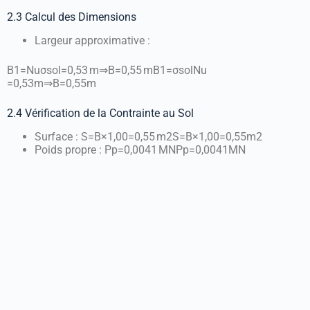
2.3 Calcul des Dimensions
Largeur approximative :
B1=Nuσsol=0,53 m⇒B=0,55 m
B
1
=
σ
so
l
N
u
=
0
,
53
m
⇒
B
=
0
,
55
m
2.4 Vérification de la Contrainte au Sol
Surface :
S=B×1,00=0,55 m2
S
=
B
×
1
,
00
=
0
,
55
m
2
Poids propre :
Pp=0,0041 MN
P
p
=
0
,
0041
MN