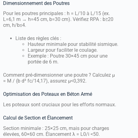
Dimensionnement des Poutres
Pour les poutres principales : h = L/10 à L/15 (ex.
L=6,1 m → h=45 cm, b=30 cm). Vérifiez RPA : b≥20
cm, h/b≤4.
Liste des règles clés :
Hauteur minimale pour stabilité sismique.
Largeur pour faciliter le coulage.
Exemple : Poutre 30×45 cm pour une
portée de 6 m.
Comment pré-dimensionner une poutre ? Calculez μ
= M / (b d² fc/14,17), assurez μ<0,392.
Optimisation des Poteaux en Béton Armé
Les poteaux sont cruciaux pour les efforts normaux.
Calcul de Section et Élancement
Section minimale : 25×25 cm, mais pour charges
élevées, 60×60 cm. Élancement λ = L0/i <50.