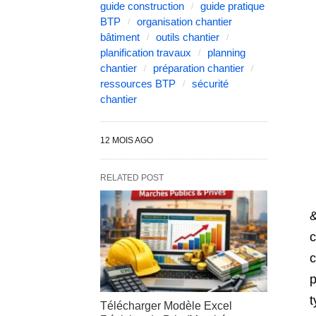
guide construction
guide pratique
BTP
organisation chantier
bâtiment
outils chantier
planification travaux
planning
chantier
préparation chantier
ressources BTP
sécurité
chantier
12 MOIS AGO
RELATED POST
&Tab;&Tab;<div data-elementor-type&equals;"wp-post" data-elementor-id&equals;"8564" class&equals;"elementor elementor-8564">&NewLi
Télécharger Modèle Excel