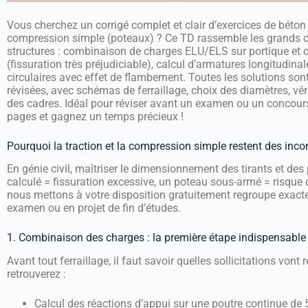
Vous cherchez un corrigé complet et clair d’exercices de béton a
compression simple (poteaux) ? Ce TD rassemble les grands cl
structures : combinaison de charges ELU/ELS sur portique et 
(fissuration très préjudiciable), calcul d’armatures longitudina
circulaires avec effet de flambement. Toutes les solutions son
révisées, avec schémas de ferraillage, choix des diamètres, vé
des cadres. Idéal pour réviser avant un examen ou un concour
pages et gagnez un temps précieux !
Pourquoi la traction et la compression simple restent des inc
En génie civil, maîtriser le dimensionnement des tirants et des
calculé = fissuration excessive, un poteau sous-armé = risqu
nous mettons à votre disposition gratuitement regroupe exact
examen ou en projet de fin d’études.
1. Combinaison des charges : la première étape indispensable
Avant tout ferraillage, il faut savoir quelles sollicitations vont
retrouverez :
Calcul des réactions d’appui sur une poutre continue de