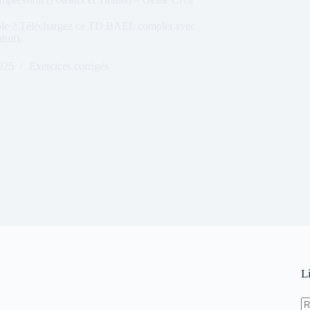
imple ? Téléchargez ce TD BAEL complet avec
tuit).
025
Exercices corrigés
L