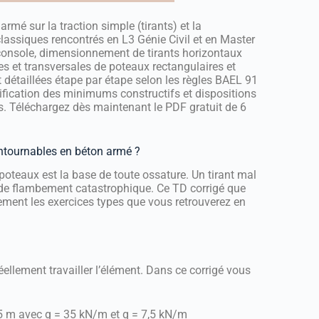
rmé sur la traction simple (tirants) et la
assiques rencontrés en L3 Génie Civil et en Master
console, dimensionnement de tirants horizontaux
les et transversales de poteaux rectangulaires et
t détaillées étape par étape selon les règles BAEL 91
rification des minimums constructifs et dispositions
s. Téléchargez dès maintenant le PDF gratuit de 6
ontournables en béton armé ?
 poteaux est la base de toute ossature. Un tirant mal
e de flambement catastrophique. Ce TD corrigé que
ement les exercices types que vous retrouverez en
 réellement travailler l’élément. Dans ce corrigé vous
 5 m avec g = 35 kN/m et q = 7,5 kN/m