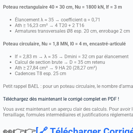
Poteau rectangulaire 40 × 30 cm, Nu = 1800 kN, lf = 3 m
Élancement λ ≈ 35 → coefficient α = 0,71
Ath ≥ 16,23 cm² → 4 T20 + 2 T16
Armatures transversales Ø8 esp. 20 cm, enrobage 2 cm
Poteau circulaire, Nu = 1,8 MN, l0 = 4 m, encastré-articulé
lf = 2,83 m → λ ≈ 35 → Dmini = 32 cm par élancement
Calcul de section brute → D = 35 cm retenu
Ath ≥ 27,84 cm² → 9 HA 20 (28,27 cm²)
Cadences T8 esp. 25 cm
Petit rappel BAEL : pour un poteau circulaire, le nombre d’armat
Téléchargez dès maintenant le corrigé complet en PDF !
Vous avez maintenant un aperçu clair des calculs. Pour avoir
ferraillage, formules intermédiaires et justifications réglementa
👀👉👉
[🔗 Télécharger
Corrig