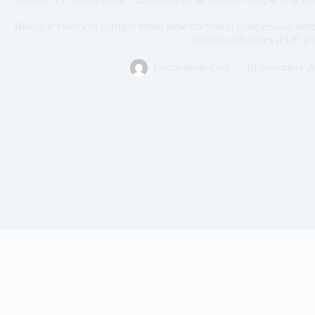
Besoin d’exercices corrigés béton armé traction et compression s
solutions détaillées (PDF gra
Cours-genie-civil
19 novembre 2