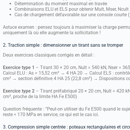
Détermination du moment maximal en travée
Combinaisons ELU et ELS pour obtenir Mult, Mser, Ncult
Cas de chargement défavorable sur une console courte (1
Astuce examen : pensez toujours à maximiser la charge permane
uniquement là où elle augmente la sollicitation !
2. Traction simple : dimensionner un tirant sans se tromper
Deux exercices classiques corrigés en détail :
Exercice type 1
– Tirant 30 × 20 cm, Nult = 540 kN, Nser = 365 
Calcul ELU : As = 15,52 cm² → 4 HA 20 → Calcul ELS : contrôl
cm² → section définitive 4 HA 25 (22,8 cm²) → Dispositions c
Exercice type 2
– Tirant préfabriqué 20 × 20 cm, Nult = 420 kN
cm², proche de la limite HA Fe E500)
Question fréquente : “Peut-on utiliser du Fe E500 quand le sujet
reste < 170 MPa en service, ce qui est le cas ici.
3. Compression simple centrée : poteaux rectangulaires et circ