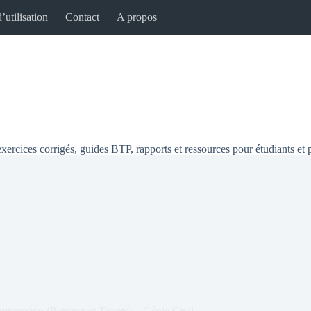
’utilisation
Contact
A propos
xercices corrigés, guides BTP, rapports et ressources pour étudiants et 
mpression (Poteaux et Tirants) – Génie Civil