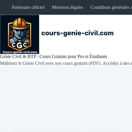
Partenaire officiel
Mentions légales
Conditions générales d
Génie Civil & BTP : Cours Gratuits pour Pro et Étudiants
Maîtrisez le Génie Civil avec nos cours gratuits (PDF). Accédez à des e
Corrigé TD Béton Armé : Exercices sur la Traction Simple et la Co