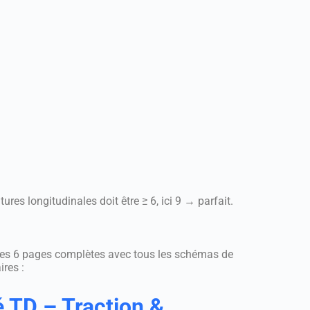
ures longitudinales doit être ≥ 6, ici 9 → parfait.
 les 6 pages complètes avec tous les schémas de
ires :
é TD – Traction &