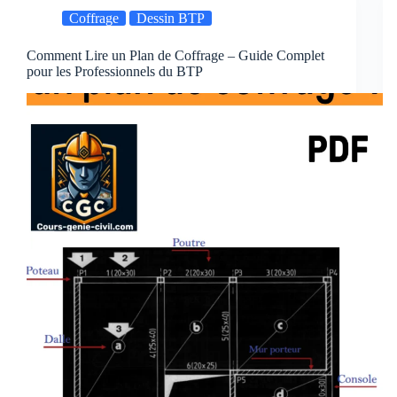
:
–
Coffrage
Dessin BTP
gestion
PDF
de
Comment Lire un Plan de Coffrage – Guide Complet
projet
pour les Professionnels du BTP
efficace