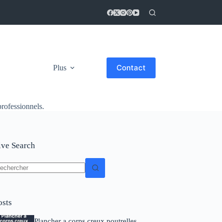
Contact
Plus
professionnels.
ive Search
osts
Plancher a corps creux poutrelles