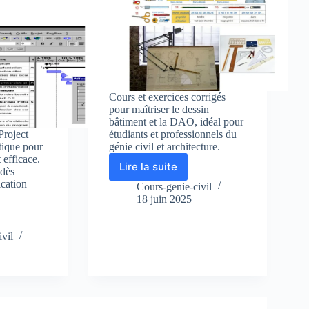
Cours et exercices corrigés
pour maîtriser le dessin
bâtiment et la DAO, idéal pour
Project
étudiants et professionnels du
tique pour
génie civil et architecture.
 efficace.
Lire la suite
 dès
Dessin
ication
Bâtiment
Cours-genie-civil
&
18 juin 2025
DAO
:
vil
Théorie
et
Exercices
corrigés