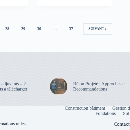
l’équipement
:
Terminologie,
conception,
et
signalisation
28
29
30
…
37
SUIVANT
des
routes
e
–
PDF
ion
e
 adjuvants – 2
Béton Projeté : Approches et
s à télécharger
Recommandations
Construction bâtiment
Gestion d
Fondations
Sol
rmations utiles
Contact