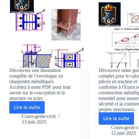
Découvrez une illustration
Découvrez notre gu
complète de l’enveloppe en
complet pour le calc
charpentes métalliques.
pièces en traction et
Accédez à notre PDF pour tout
conforme à l'Euroco
savoir sur la conception et la
construction métalli
structure en acier.
essentiel pour assure
sécurité et la confor
Lire la suite
projets structuraux.
Enveloppe
du
Cours-genie-civil
Lire la suite
Guide
Bâtiment
13 juin 2025
PDF
en
Cours-genie-ci
:
12 juin 2025
Charpentes
Calcul