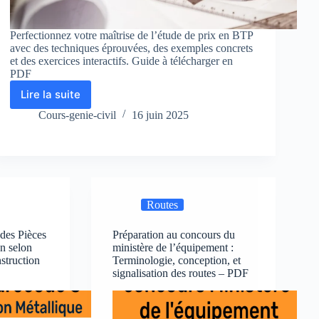
Perfectionnez votre maîtrise de l’étude de prix en BTP
avec des techniques éprouvées, des exemples concrets
et des exercices interactifs. Guide à télécharger en
PDF
Lire la suite
Guide
Pratique
Cours-genie-civil
16 juin 2025
des
Méthodes
d’Étude
de
Prix
en
Routes
BTP
des Pièces
Préparation au concours du
on selon
ministère de l’équipement :
struction
Terminologie, conception, et
signalisation des routes – PDF