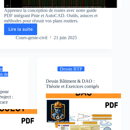
Apprenez la conception de routes avec notre guide
PDF intégrant Piste et AutoCAD. Outils, astuces et
méthodes pour réussir vos plans routiers.
Lire la suite
Conception
de
Cours-genie-civil
21 juin 2025
Routes
:
Guide
PDF
Complet
ur
Dessin BTP
avec
on de
Logiciel
Piste
Dessin Bâtiment & DAO :
Théorie et Exercices corrigés
et
 pour
AutoCAD
roject :
icace