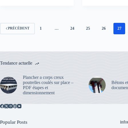
Métalliques
des
:
Pièces
PDF
en
à
Traction
télécharger
et
1
…
24
25
26
27
PRÉCÉDENT
Flexion
selon
l’Eurocod
3
en
Construct
Tendance actuelle
Métalliqu
Plancher a corps creux
poutrelles coulés sur place –
Bétons et
PDF étapes et
document
dimensionnement
Popular Posts
info