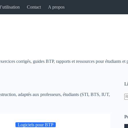
’utilisation
Contact
A propos
xercices corrigés, guides BTP, rapports et ressources pour étudiants et 
L
nstruction, adaptés aux professeurs, étudiants (STI, BTS, IUT,
P
Logiciels pour BTP