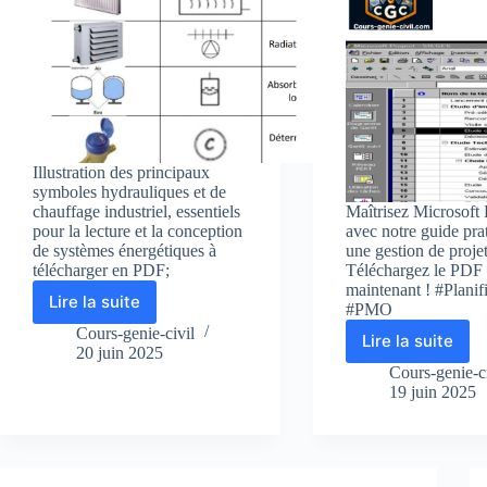
Illustration des principaux
symboles hydrauliques et de
chauffage industriel, essentiels
Maîtrisez Microsoft 
pour la lecture et la conception
avec notre guide pra
de systèmes énergétiques à
une gestion de projet
télécharger en PDF;
Téléchargez le PDF
maintenant ! #Planif
Lire la suite
#PMO
Liste
Des
Cours-genie-civil
Lire la suite
Guide
Symboles
20 juin 2025
PDF
Énergétiques
Cours-genie-ci
complet
19 juin 2025
:
pour
Hydrauliques
maîtriser
et
Microsoft
Chauffages
Project
Industriels