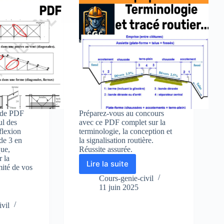
ide PDF
Préparez-vous au concours
ul des
avec ce PDF complet sur la
 flexion
terminologie, la conception et
de 3 en
la signalisation routière.
que,
Réussite assurée.
r la
Lire la suite
mité de vos
Préparation
au
Cours-genie-civil
concours
11 juin 2025
du
vil
ministère
de