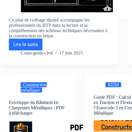
Ce plan de coffrage illustré accompagne les
professionnels du BTP dans la lecture et la
compréhension des schémas techniques nécessaires à
la construction en béton.
Lire la suite
Comment
Lire
Cours-genie-civil
17 juin 2025
un
Plan
de
Coffrage
–
Construction
RDM
Guide
métallique
Complet
pour
Guide PDF : Calcul 
Enveloppe du Bâtiment en
en Traction et Flexi
les
Charpentes Métalliques : PDF
l’Eurocode 3 en Con
Professionnels
à télécharger
Métallique
du
BTP