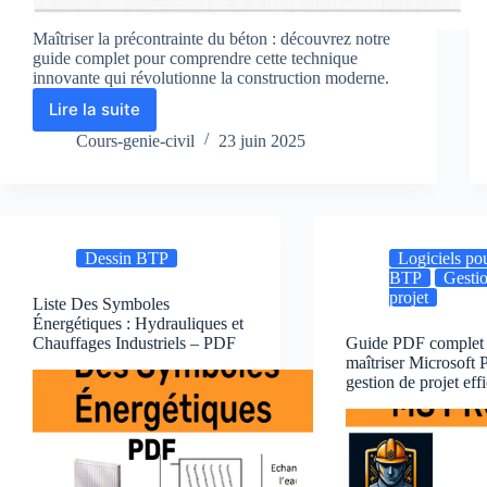
Maîtriser la précontrainte du béton : découvrez notre
guide complet pour comprendre cette technique
innovante qui révolutionne la construction moderne.
Lire la suite
Maîtriser
la
Cours-genie-civil
23 juin 2025
Précontrainte
du
Béton
:
Guide
Dessin BTP
Logiciels po
Complet
BTP
Gesti
pour
projet
cette
Liste Des Symboles
Énergétiques : Hydrauliques et
Technique
Chauffages Industriels – PDF
Guide PDF complet
Innovante
maîtriser Microsoft P
gestion de projet eff