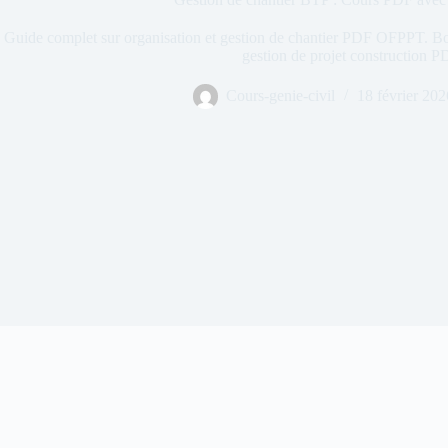
Guide complet sur organisation et gestion de chantier PDF OFPPT. Bo
gestion de projet construction PD
Cours-genie-civil
18 février 202