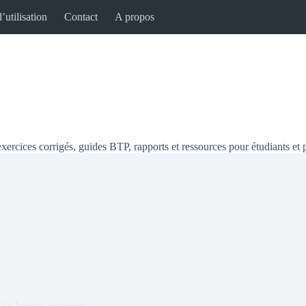
’utilisation
Contact
A propos
xercices corrigés, guides BTP, rapports et ressources pour étudiants et 
les bonnes pratiques