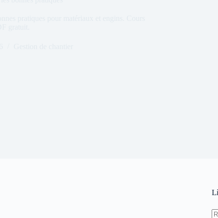
nnes pratiques pour matériaux et engins. Cours
F gratuit.
6
Gestion de chantier
L