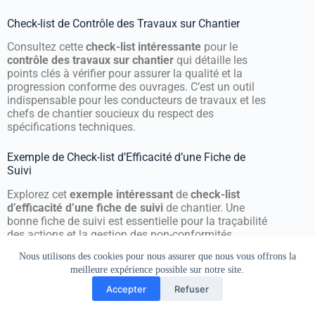
Check-list de Contrôle des Travaux sur Chantier
Consultez cette
check-list intéressante
pour le
contrôle des travaux sur chantier
qui détaille les
points clés à vérifier pour assurer la qualité et la
progression conforme des ouvrages. C’est un outil
indispensable pour les conducteurs de travaux et les
chefs de chantier soucieux du respect des
spécifications techniques.
Exemple de Check-list d’Efficacité d’une Fiche de
Suivi
Explorez cet
exemple intéressant
de
check-list
d’efficacité d’une fiche de suivi
de chantier. Une
bonne fiche de suivi est essentielle pour la traçabilité
des actions et la gestion des non-conformités,
améliorant ainsi la performance globale du projet.
Nous utilisons des cookies pour nous assurer que nous vous offrons la
meilleure expérience possible sur notre site.
Fiches de Contrôle BTP : Gros-Œuvre et Finitions
Accepter
Refuser
Accédez à une collection de
fiches de contrôle