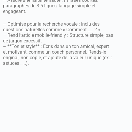
– Assure une lisibilité haute : Phrases courtes,
paragraphes de 3-5 lignes, langage simple et
engageant.
– Optimise pour la recherche vocale : Inclu des
questions naturelles comme « Comment ….. ? ».
– Rend l’article mobile-friendly : Structure simple, pas
de jargon excessif.
– **Ton et style** : Écris dans un ton amical, expert
et motivant, comme un coach personnel. Rends-le
original, non copié, et ajoute de la valeur unique (ex. :
astuces …..).