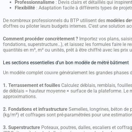
Professionnalisme
: Devis clairs et détaillés qui inspire
Flexibilité
: Adaptation facile à différents types de projet
De nombreux professionnels du BTP utilisent des
modèles dev
d’offres ou piloter leurs budgets internes. C’est une solution 
Comment procéder concrètement ?
Importez vos plans, saisi
fondations, superstructure…), et laissez les formules faire le r
quantités en m³, m² ou unités, prêt à être chiffré avec les prix
Les sections essentielles d’un bon modèle de métré bâtiment
Un modèle complet couvre généralement les grandes phases d’
1. Terrassement et fouilles
Calculez déblais, remblais, fouille
de déblais = hauteur moyenne × surface de la plateforme. Le mo
approximations.
2. Fondations et infrastructure
Semelles, longrines, béton de 
(kg/m³) et coffrages sont pré-paramétrées pour une estimation
3. Superstructure
Poteaux, poutres, dalles, escaliers et coffr