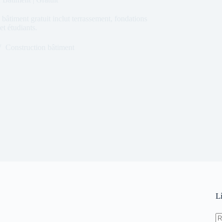
âtiment gratuit inclut terrassement, fondations
et étudiants.
Construction bâtiment
L