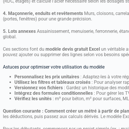
(RDC, étages) et calcule l’acier nécessaire selon les dosages s
4. Maçonnerie, enduits et revêtements
Murs, cloisons, carrel
(portes, fenêtres) pour une grande précision.
5. Lots annexes
Assainissement, menuiserie, ferronnerie, étanc
global.
Ces sections font du
modèle devis gratuit Excel
un véritable a
pouvez ajouter ou supprimer des lignes selon vos besoins spéc
Astuces pour optimiser votre utilisation du modèle
Personnalisez les prix unitaires
: Adaptez-les à votre rég
Utilisez les filtres et tableaux croisés
: Pour analyser ra
Versionnez vos fichiers
: Gardez un historique des modif
Intégrez des formules conditionnelles
: Pour gérer les T
Vérifiez les unités
: m³ pour béton, m² pour surfaces, ML 
Question courante : Comment créer un métré à partir de plan
les déductions, puis passez aux calculs dérivés. Le modèle Ex
Pour les débutants, commencez par un projet simple (ex. : ma