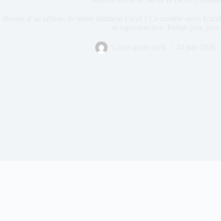
Besoin d’un tableau de métré bâtiment Excel ? Ce modèle devis Excel b
et superstructure. Parfait pour pros 
Cours-genie-civil
24 juin 2026