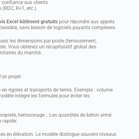
nt confiance aux clients.
s (RDC, R+1, etc.).
is Excel bâtiment gratuits
pour répondre aux appels
accessible, sans besoin de logiciels payants complexes.
ssez les dimensions par poste (terrassement,
este. Vous obtenez un récapitulatif global des
 unitaires du marché.
un projet :
s en rigoles et transports de terres. Exemple : volume
dèle intègre les formules pour éviter les
propreté, herissonage… Les quantités de béton armé
 rapide.
ages en élévation. Le modèle distingue souvent niveaux