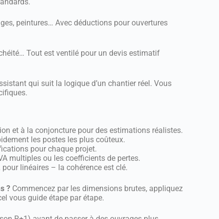
tandards.
ages, peintures… Avec déductions pour ouvertures
héité… Tout est ventilé pour un devis estimatif
ssistant qui suit la logique d’un chantier réel. Vous
ifiques.
ion et à la conjoncture pour des estimations réalistes.
pidement les postes les plus coûteux.
ications pour chaque projet.
VA multiples ou les coefficients de pertes.
pour linéaires – la cohérence est clé.
s ?
Commencez par les dimensions brutes, appliquez
cel vous guide étape par étape.
ison R+1) avant de passer à des ouvrages plus