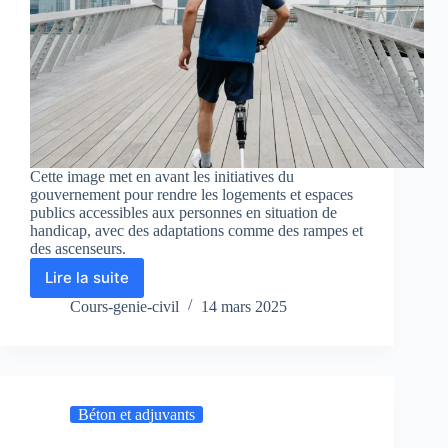
Cette image met en avant les initiatives du
gouvernement pour rendre les logements et espaces
publics accessibles aux personnes en situation de
handicap, avec des adaptations comme des rampes et
des ascenseurs.
Lire la suite
Accès
handicapés
Cours-genie-civil
14 mars 2025
:
Annexes
pour
l’accès
aux
Béton et adjuvants
handicapés
aux