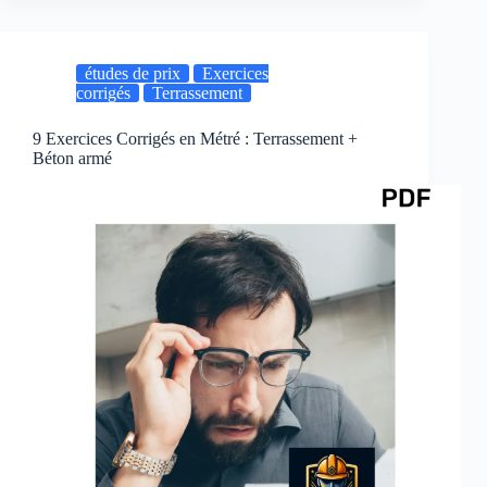
:
Contraintes
Tangentes
études de prix
Exercices
sur
corrigés
Terrassement
Pile
de
9 Exercices Corrigés en Métré : Terrassement +
Pont
Béton armé