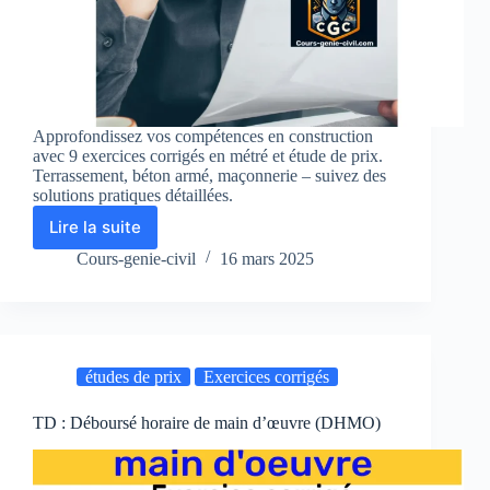
Approfondissez vos compétences en construction
avec 9 exercices corrigés en métré et étude de prix.
Terrassement, béton armé, maçonnerie – suivez des
solutions pratiques détaillées.
Lire la suite
9
Exercices
Cours-genie-civil
16 mars 2025
Corrigés
en
Métré
:
Terrassement
études de prix
Exercices corrigés
+
Béton
armé
TD : Déboursé horaire de main d’œuvre (DHMO)