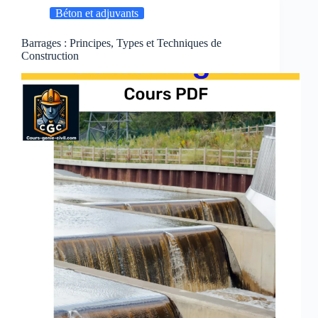
Cours
Béton et adjuvants
de
l’EPFL
Barrages : Principes, Types et Techniques de
Construction