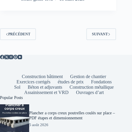
les
Fondations
Profondes
PRÉCÉDENT
SUIVANT
Construction bâtiment
Gestion de chantier
Exercices corrigés
études de prix
Fondations
Sol
Béton et adjuvants
Construction métallique
Assainissement et VRD
Ouvrages d’art
Popular Posts
Plancher a corps creux poutrelles coulés sur place –
PDF étapes et dimensionnement
5 août 2026