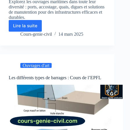
Explorez les ouvrages maritimes dans toute leur
diversité : ports, accostage, quais, digues et solutions
de manutention pour des infrastructures efficaces et
durables.
Lire la suite
Les
Ouvrages
Cours-genie-civil
14 mars 2025
Maritimes
:
Ports,
Accostage,
Quais,
Ouvrages d'art
Digues
et
Manutention
Les différents types de barrages : Cours de l’EPFL