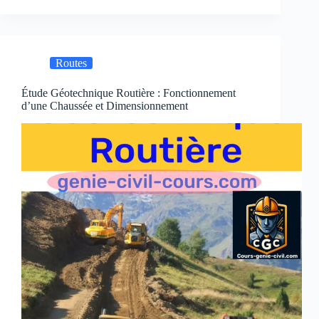
Exploration
des
techniques
modernes
Routes
Étude Géotechnique Routière : Fonctionnement
d’une Chaussée et Dimensionnement