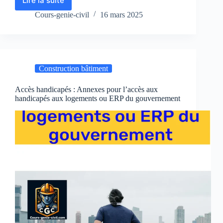
Lire la suite
TD
:
Cours-genie-civil
16 mars 2025
Déboursé
horaire
de
main
d’œuvre
Construction bâtiment
(DHMO)
Accès handicapés : Annexes pour l’accès aux
handicapés aux logements ou ERP du gouvernement