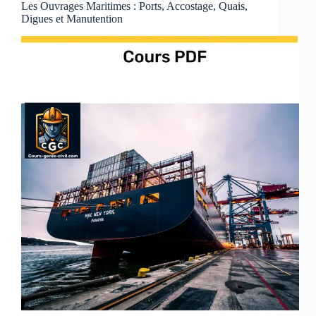
logements
Les Ouvrages Maritimes : Ports, Accostage, Quais,
Digues et Manutention
ou
ERP
du
gouvernement