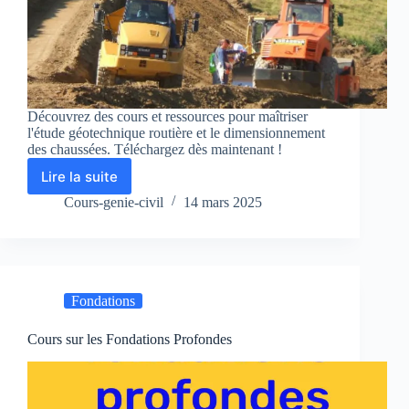
Découvrez des cours et ressources pour maîtriser
l'étude géotechnique routière et le dimensionnement
des chaussées. Téléchargez dès maintenant !
Lire la suite
Étude
Géotechnique
Cours-genie-civil
14 mars 2025
Routière
:
Fonctionnement
d’une
Chaussée
Fondations
et
Dimensionnement
Cours sur les Fondations Profondes