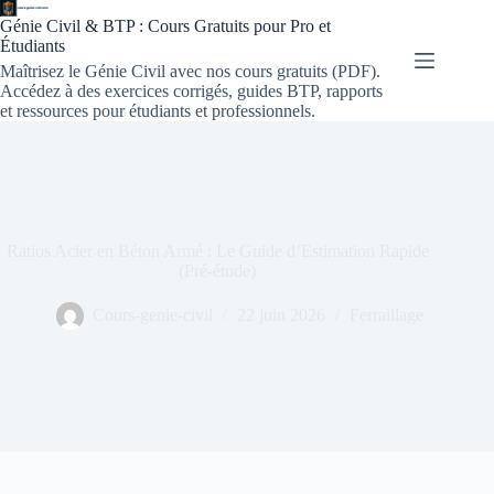
Génie Civil & BTP : Cours Gratuits pour Pro et
Étudiants
Maîtrisez le Génie Civil avec nos cours gratuits (PDF).
Accédez à des exercices corrigés, guides BTP, rapports
et ressources pour étudiants et professionnels.
Ratios Acier en Béton Armé : Le Guide d’Estimation Rapide
(Pré-étude)
Cours-genie-civil
22 juin 2026
Ferraillage