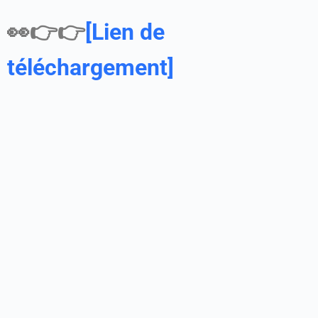
👀👉👉
[Lien de
téléchargement]