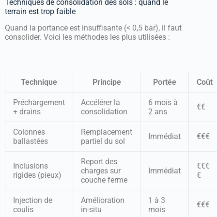
Techniques de consolidation des sols : quand le
terrain est trop faible
Quand la portance est insuffisante (< 0,5 bar), il faut
consolider. Voici les méthodes les plus utilisées :
Technique
Principe
Portée
Coût
Préchargement
Accélérer la
6 mois à
€€
+ drains
consolidation
2 ans
Colonnes
Remplacement
Immédiat
€€€
ballastées
partiel du sol
Report des
Inclusions
€€€
charges sur
Immédiat
rigides (pieux)
€
couche ferme
Injection de
Amélioration
1 à 3
€€€
coulis
in-situ
mois