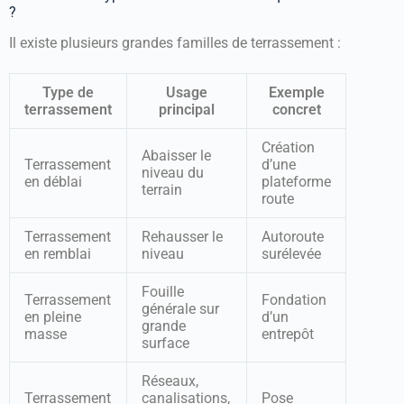
?
Il existe plusieurs grandes familles de terrassement :
Type de
Usage
Exemple
terrassement
principal
concret
Création
Abaisser le
Terrassement
d’une
niveau du
en déblai
plateforme
terrain
route
Terrassement
Rehausser le
Autoroute
en remblai
niveau
surélevée
Fouille
Terrassement
Fondation
générale sur
en pleine
d’un
grande
masse
entrepôt
surface
Réseaux,
Terrassement
canalisations,
Pose